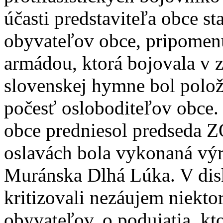
účasti predstaviteľa obce s
obyvateľov obce, pripomen
armádou, ktorá bojovala v z
slovenskej hymne bol polož
počesť osloboditeľov obce.
obce predniesol predseda 
oslavách bola vykonaná v
Muránska Dlhá Lúka. V dis
kritizovali nezáujem niekto
obyvateľov, o podujatia, kt