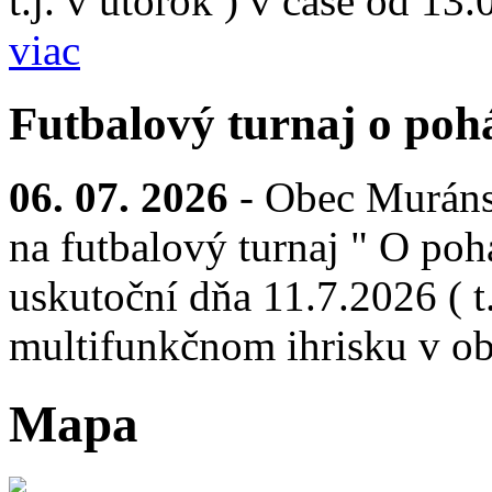
t.j. v utorok ) v čase od 13
viac
Futbalový turnaj o pohá
06. 07. 2026
- Obec Muráns
na futbalový turnaj " O pohá
uskutoční dňa 11.7.2026 ( t.
multifunkčnom ihrisku v ob
Mapa