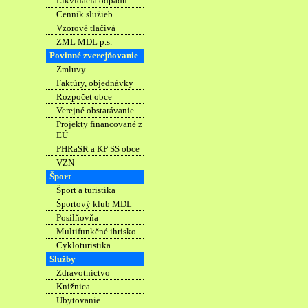
Likvidácia odpadu
Cenník služieb
Vzorové tlačivá
ZML MDL p.s.
Povinné zverejňovanie
Zmluvy
Faktúry, objednávky
Rozpočet obce
Verejné obstarávanie
Projekty financované z
EÚ
PHRaSR a KP SS obce
VZN
Šport
Šport a turistika
Športový klub MDL
Posilňovňa
Multifunkčné ihrisko
Cykloturistika
Služby
Zdravotníctvo
Knižnica
Ubytovanie