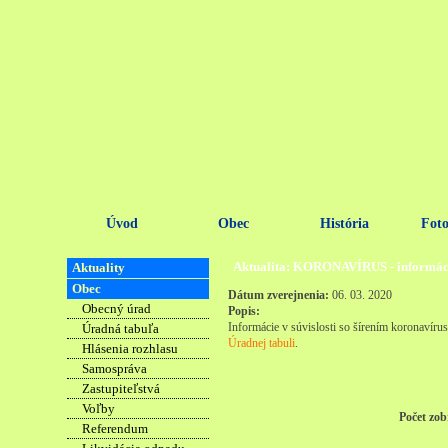
Úvod
Obec
História
Foto
Aktualita: KORONAVÍRUS - informác
Aktuality
Obec
Dátum zverejnenia:
06. 03. 2020
Obecný úrad
Popis:
Informácie v súvislosti so šírením koronavírus
Úradná tabuľa
Úradnej tabuli
.
Hlásenia rozhlasu
Samospráva
Zastupiteľstvá
Voľby
Počet zob
Referendum