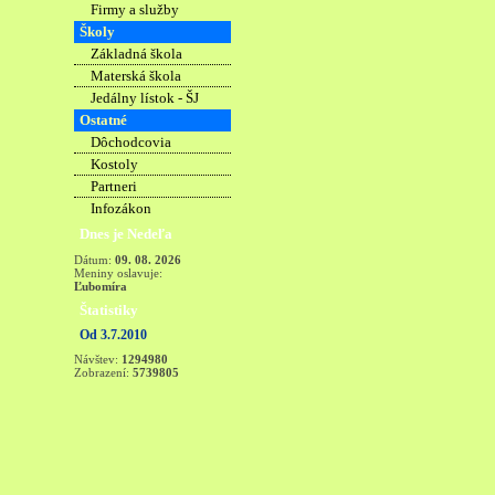
Firmy a služby
Školy
Základná škola
Materská škola
Jedálny lístok - ŠJ
Ostatné
Dôchodcovia
Kostoly
Partneri
Infozákon
Dnes je Nedeľa
Dátum:
09. 08. 2026
Meniny oslavuje:
Ľubomíra
Štatistiky
Od 3.7.2010
Návštev:
1294980
Zobrazení:
5739805