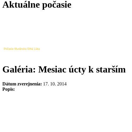
Aktuálne počasie
Počasie Muránska Dlhá Lúka
Galéria: Mesiac úcty k starším
Dátum zverejnenia:
17. 10. 2014
Popis: