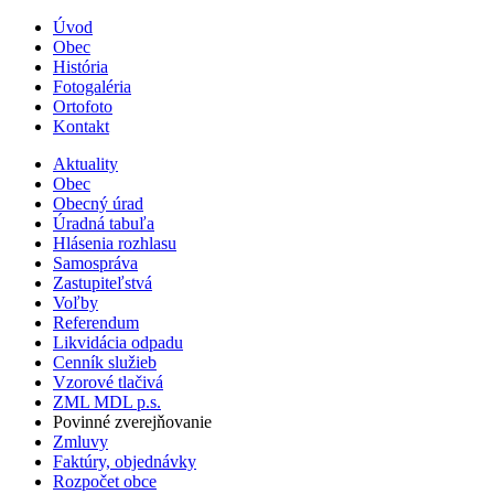
Úvod
Obec
História
Fotogaléria
Ortofoto
Kontakt
Aktuality
Obec
Obecný úrad
Úradná tabuľa
Hlásenia rozhlasu
Samospráva
Zastupiteľstvá
Voľby
Referendum
Likvidácia odpadu
Cenník služieb
Vzorové tlačivá
ZML MDL p.s.
Povinné zverejňovanie
Zmluvy
Faktúry, objednávky
Rozpočet obce