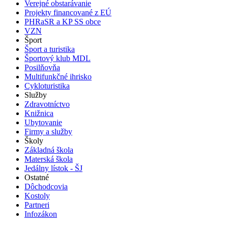
Verejné obstarávanie
Projekty financované z EÚ
PHRaSR a KP SS obce
VZN
Šport
Šport a turistika
Športový klub MDL
Posilňovňa
Multifunkčné ihrisko
Cykloturistika
Služby
Zdravotníctvo
Knižnica
Ubytovanie
Firmy a služby
Školy
Základná škola
Materská škola
Jedálny lístok - ŠJ
Ostatné
Dôchodcovia
Kostoly
Partneri
Infozákon