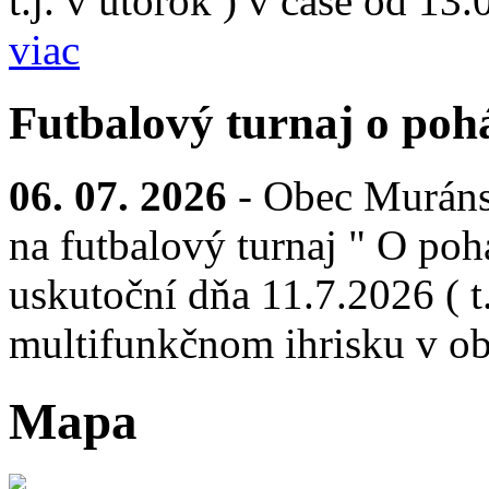
t.j. v utorok ) v čase od 13
viac
Futbalový turnaj o pohá
06. 07. 2026
- Obec Muráns
na futbalový turnaj " O pohá
uskutoční dňa 11.7.2026 ( t.
multifunkčnom ihrisku v ob
Mapa