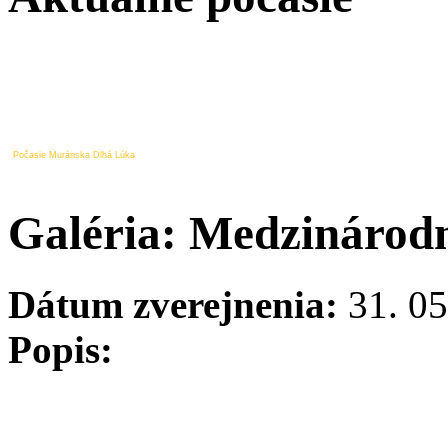
Počasie Muránska Dlhá Lúka
Galéria: Medzinárodn
Dátum zverejnenia:
31. 05
Popis: