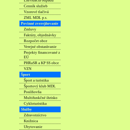
Likvidácia odpadu
Cenník služieb
Vzorové tlačivá
ZML MDL p.s.
Povinné zverejňovanie
Zmluvy
Faktúry, objednávky
Rozpočet obce
Verejné obstarávanie
Projekty financované z
EÚ
PHRaSR a KP SS obce
VZN
Šport
Šport a turistika
Športový klub MDL
Posilňovňa
Multifunkčné ihrisko
Cykloturistika
Služby
Zdravotníctvo
Knižnica
Ubytovanie