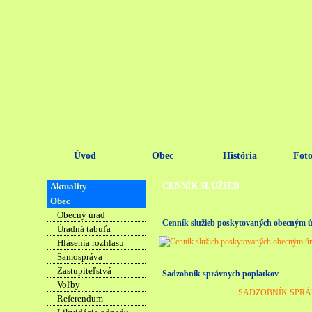
Úvod
Obec
História
Foto
CENNÍK SLUŽIEB
Aktuality
Obec
Obecný úrad
Cenník služieb poskytovaných obecným ú
Úradná tabuľa
Hlásenia rozhlasu
Samospráva
Zastupiteľstvá
Sadzobník správnych poplatkov
Voľby
SADZOBNÍK SPR
Referendum