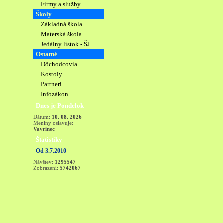
Firmy a služby
Školy
Základná škola
Materská škola
Jedálny lístok - ŠJ
Ostatné
Dôchodcovia
Kostoly
Partneri
Infozákon
Dnes je Pondelok
Dátum:
10. 08. 2026
Meniny oslavuje:
Vavrinec
Štatistiky
Od 3.7.2010
Návštev:
1295547
Zobrazení:
5742067