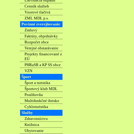
Likvidácia odpadu
Cenník služieb
Vzorové tlačivá
ZML MDL p.s.
Povinné zverejňovanie
Zmluvy
Faktúry, objednávky
Rozpočet obce
Verejné obstarávanie
Projekty financované z
EÚ
PHRaSR a KP SS obce
VZN
Šport
Šport a turistika
Športový klub MDL
Posilňovňa
Multifunkčné ihrisko
Cykloturistika
Služby
Zdravotníctvo
Knižnica
Ubytovanie