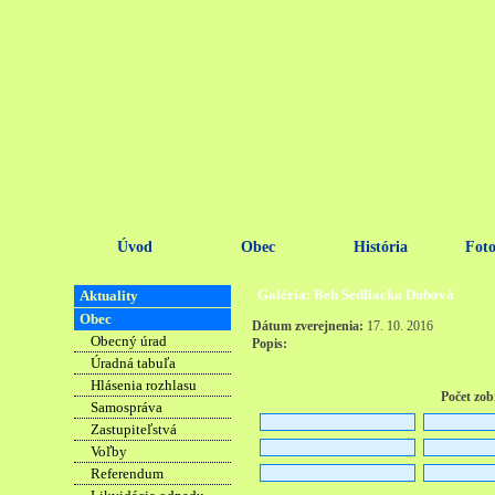
Úvod
Obec
História
Foto
Galéria: Beh Sedliacka Dubová
Aktuality
Obec
Dátum zverejnenia:
17. 10. 2016
Obecný úrad
Popis:
Úradná tabuľa
Hlásenia rozhlasu
Počet zob
Samospráva
Zastupiteľstvá
Voľby
Referendum