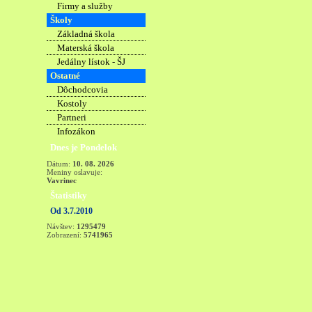
Firmy a služby
Školy
Základná škola
Materská škola
Jedálny lístok - ŠJ
Ostatné
Dôchodcovia
Kostoly
Partneri
Infozákon
Dnes je Pondelok
Dátum:
10. 08. 2026
Meniny oslavuje:
Vavrinec
Štatistiky
Od 3.7.2010
Návštev:
1295479
Zobrazení:
5741965