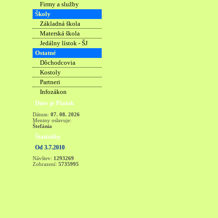
Firmy a služby
Školy
Základná škola
Materská škola
Jedálny lístok - ŠJ
Ostatné
Dôchodcovia
Kostoly
Partneri
Infozákon
Dnes je Piatok
Dátum:
07. 08. 2026
Meniny oslavuje:
Štefánia
Štatistiky
Od 3.7.2010
Návštev:
1293269
Zobrazení:
5735995