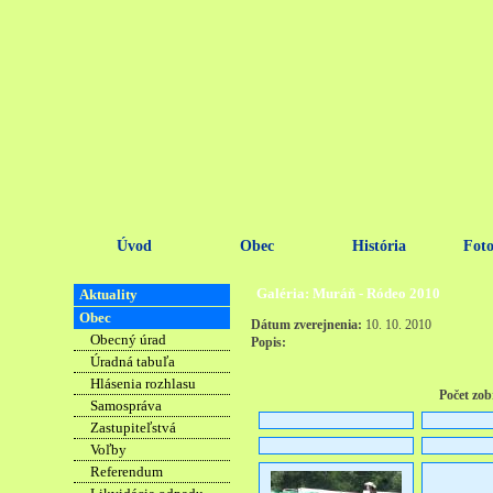
Úvod
Obec
História
Foto
Galéria: Muráň - Ródeo 2010
Aktuality
Obec
Dátum zverejnenia:
10. 10. 2010
Obecný úrad
Popis:
Úradná tabuľa
Hlásenia rozhlasu
Počet zob
Samospráva
Zastupiteľstvá
Voľby
Referendum