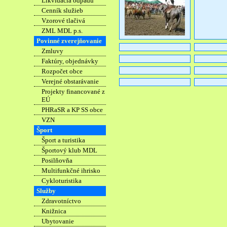
Likvidácia odpadu
Cenník služieb
Vzorové tlačivá
ZML MDL p.s.
Povinné zverejňovanie
Zmluvy
Faktúry, objednávky
Rozpočet obce
Verejné obstarávanie
Projekty financované z
EÚ
PHRaSR a KP SS obce
VZN
Šport
Šport a turistika
Športový klub MDL
Posilňovňa
Multifunkčné ihrisko
Cykloturistika
Služby
Zdravotníctvo
Knižnica
Ubytovanie