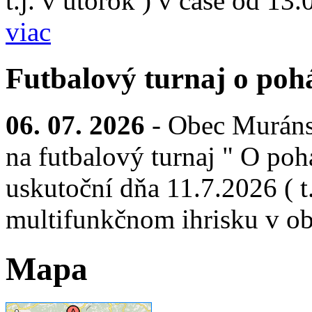
t.j. v utorok ) v čase od 13
viac
Futbalový turnaj o pohá
06. 07. 2026
- Obec Muráns
na futbalový turnaj " O pohá
uskutoční dňa 11.7.2026 ( t.
multifunkčnom ihrisku v ob
Mapa