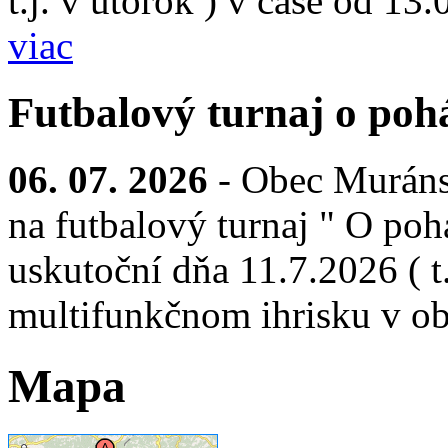
t.j. v utorok ) v čase od 13
viac
Futbalový turnaj o pohá
06. 07. 2026
- Obec Muráns
na futbalový turnaj " O pohá
uskutoční dňa 11.7.2026 ( t.
multifunkčnom ihrisku v ob
Mapa